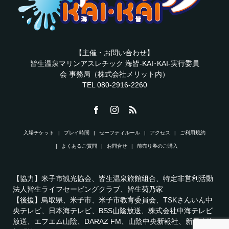
【主催・お問い合わせ】
皆生温泉マリンアスレチック 海皆-KAI･KAI-実行委員
会 事務局（株式会社メリット内）
TEL 080-2916-2260
入場チケット
プレイ時間
セーフティルール
アクセス
ご利用規約
よくあるご質問
お問合せ
前売り券のご購入
【協力】米子市観光協会、皆生温泉旅館組合、特定非営利活動
法人皆生ライフセービングクラブ、皆生菊乃家
【後援】鳥取県、米子市、米子市教育委員会、TSKさんいん中
央テレビ、日本海テレビ、BSS山陰放送、株式会社中海テレビ
放送、エフエム山陰、DARAZ FM、山陰中央新報社、新日本海