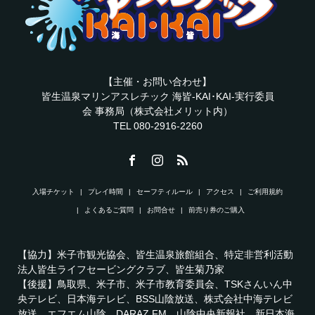
【主催・お問い合わせ】
皆生温泉マリンアスレチック 海皆-KAI･KAI-実行委員
会 事務局（株式会社メリット内）
TEL 080-2916-2260
入場チケット
プレイ時間
セーフティルール
アクセス
ご利用規約
よくあるご質問
お問合せ
前売り券のご購入
【協力】米子市観光協会、皆生温泉旅館組合、特定非営利活動
法人皆生ライフセービングクラブ、皆生菊乃家
【後援】鳥取県、米子市、米子市教育委員会、TSKさんいん中
央テレビ、日本海テレビ、BSS山陰放送、株式会社中海テレビ
放送、エフエム山陰、DARAZ FM、山陰中央新報社、新日本海