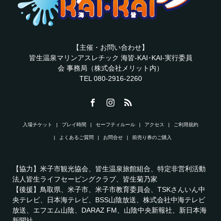
【主催・お問い合わせ】
皆生温泉マリンアスレチック 海皆-KAI･KAI-実行委員
会 事務局（株式会社メリット内）
TEL 080-2916-2260
入場チケット
プレイ時間
セーフティルール
アクセス
ご利用規約
よくあるご質問
お問合せ
前売り券のご購入
【協力】米子市観光協会、皆生温泉旅館組合、特定非営利活動
法人皆生ライフセービングクラブ、皆生菊乃家
【後援】鳥取県、米子市、米子市教育委員会、TSKさんいん中
央テレビ、日本海テレビ、BSS山陰放送、株式会社中海テレビ
放送、エフエム山陰、DARAZ FM、山陰中央新報社、新日本海
新聞社