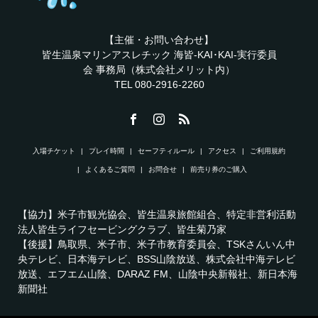
【主催・お問い合わせ】
皆生温泉マリンアスレチック 海皆-KAI･KAI-実行委員
会 事務局（株式会社メリット内）
TEL 080-2916-2260
入場チケット
プレイ時間
セーフティルール
アクセス
ご利用規約
よくあるご質問
お問合せ
前売り券のご購入
【協力】米子市観光協会、皆生温泉旅館組合、特定非営利活動
法人皆生ライフセービングクラブ、皆生菊乃家
【後援】鳥取県、米子市、米子市教育委員会、TSKさんいん中
央テレビ、日本海テレビ、BSS山陰放送、株式会社中海テレビ
放送、エフエム山陰、DARAZ FM、山陰中央新報社、新日本海
新聞社