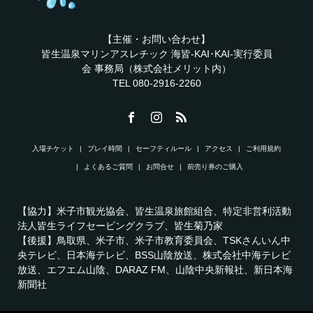
【主催・お問い合わせ】
皆生温泉マリンアスレチック 海皆-KAI･KAI-実行委員
会 事務局（株式会社メリット内）
TEL 080-2916-2260
入場チケット
プレイ時間
セーフティルール
アクセス
ご利用規約
よくあるご質問
お問合せ
前売り券のご購入
【協力】米子市観光協会、皆生温泉旅館組合、特定非営利活動
法人皆生ライフセービングクラブ、皆生菊乃家
【後援】鳥取県、米子市、米子市教育委員会、TSKさんいん中
央テレビ、日本海テレビ、BSS山陰放送、株式会社中海テレビ
放送、エフエム山陰、DARAZ FM、山陰中央新報社、新日本海
新聞社