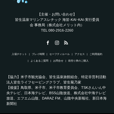
【主催・お問い合わせ】
皆生温泉マリンアスレチック 海皆-KAI･KAI-実行委員
会 事務局（株式会社メリット内）
TEL 080-2916-2260
入場チケット
プレイ時間
セーフティルール
アクセス
ご利用規約
よくあるご質問
お問合せ
前売り券のご購入
【協力】米子市観光協会、皆生温泉旅館組合、特定非営利活動
法人皆生ライフセービングクラブ、皆生菊乃家
【後援】鳥取県、米子市、米子市教育委員会、TSKさんいん中
央テレビ、日本海テレビ、BSS山陰放送、株式会社中海テレビ
放送、エフエム山陰、DARAZ FM、山陰中央新報社、新日本海
新聞社